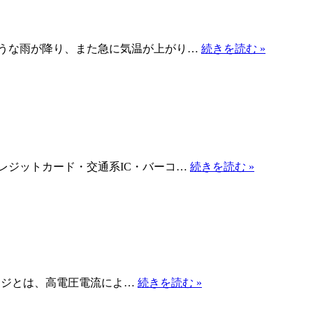
お
知
ら
熱
ような雨が降り、また急に気温が上がり…
続きを読む »
せ
中
症
に
気
を
付
け
よ
お
レジットカード・交通系IC・バーコ…
続きを読む »
う！
支
払
い
に
つ
い
て
ES-
ルテージとは、高電圧電流によ…
続きを読む »
5000
2D