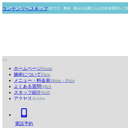
京町接骨院は川崎市川崎区京町です。整体・痛みの治療ならば京町接骨院をご
コンテンツへスキップ
ホームページ
Home
施術について
Flow
メニュー・料金表
Menu・Price
よくある質問
Q&A
スタッフ紹介
Stuff
アクセス
Access
ナ
Tel:044-767-7668
ビ
ゲ
ー
電話予約
シ