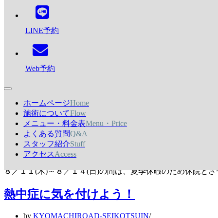
7月 2022
ョ
ン
メ
超音波治療器 US-770
LINE予約
ニ
ュ
ー
by
KYOMACHIROAD-SEIKOTSUIN
2022年7月25日
2023年12月5日
Web予約
BLOG
超音波とは、人間の耳では聞こえないほど高い周波数（20k
ホームページ
Home
夏季休暇のお知らせ
施術について
Flow
メニュー・料金表
Menu・Price
よくある質問
Q&A
by
KYOMACHIROAD-SEIKOTSUIN
2022年7月20日
2023年12月5日
スタッフ紹介
Stuff
お知らせ
アクセス
Access
８／１１(木)～８／１４(日)の間は、夏季休暇のため休院と
熱中症に気を付けよう！
by
KYOMACHIROAD-SEIKOTSUIN