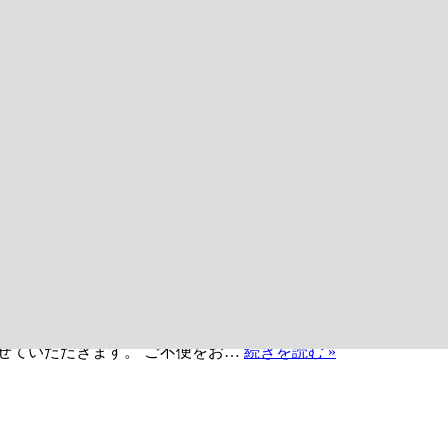
超
Hz以上）で振動する音波と定義され…
続きを読む »
音
波
治
療
器
US-
770
夏
させていただきます。 ご不便をお…
続きを読む »
季
休
暇
の