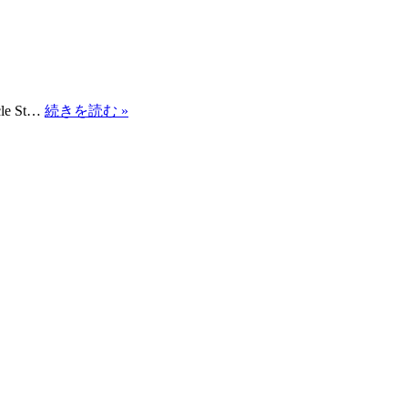
モ
ー
ド
￼
ES-
e St…
続きを読む »
5000
3D
EMS
モ
ー
ド
￼