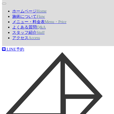
スポーツジムのようにマシンや高重量を使うのではなく、自
ホームページ
Home
重や軽 量なトレーニングを中心とし、理学療法に基づく理
施術について
Flow
論と知識を用いて症状に合わせ て鍛えるべき場所をトレー
メニュー・料金表
Menu・Price
ニングすることで身体のバランスを整え痛みを取り除きま
よくある質問
Q&A
す。
スタッフ紹介
Stuff
アクセス
Access
LINE予約