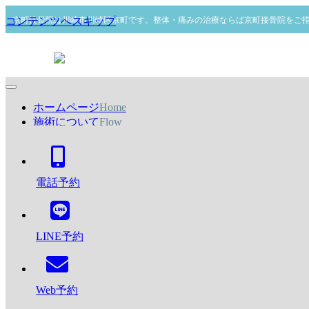
京町接骨院は川崎市川崎区京町です。整体・痛みの治療ならば京町接骨院をご
コンテンツへスキップ
ホームページ
Home
施術について
Flow
ナビゲーションメニュー
メニュー・料金表
Menu・Price
Tel:044-767-7668
よくある質問
Q&A
スタッフ紹介
Stuff
当治療院の4つの特徴
アクセス
Access
電話予約
3.痛みから卒業するための
メディカルトレーニング
LINE予約
治療しても痛みが戻りやすい、慢性的な痛みに体が慣れてし
まっている、治療だけでは改善できない症状に対して痛みの
Web予約
でにくい身体バランスにするためのトレーニングです。