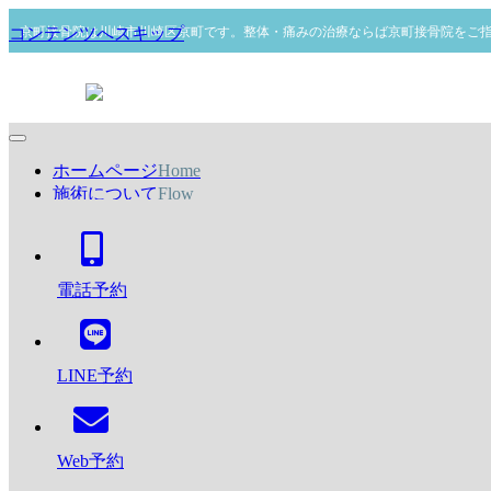
京町接骨院は川崎市川崎区京町です。整体・痛みの治療ならば京町接骨院をご
コンテンツへスキップ
ホームページ
Home
施術について
Flow
メニュー・料金表
Menu・Price
ナ
Tel:044-767-7668
よくある質問
Q&A
ビ
スタッフ紹介
Stuff
ゲ
ストレッチポール体験会
ー
アクセス
Access
電話予約
シ
ョ
ン
by
KYOMACHIROAD-SEIKOTSUIN
メ
2025年1月14日
2025年1月13日
LINE予約
ニ
お知らせ
ュ
ー
２/１(土) 15：00～ セソールアリーナにて
ストレッチポール ワンコイン体験会
Web予約
を開催いたします。