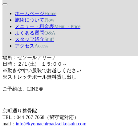
・ストレッチポールを持っているけど使い方がわからない
ホームページ
Home
・姿勢をよくしたい
施術について
Flow
・肩こり・腰痛を解消したい
メニュー・料金表
Menu・Price
・夜ぐっすり眠りたい
よくある質問
Q&A
・疲れが抜けない
スタッフ紹介
Stuff
などのお悩みを持つ方は、ぜひご参加ください！！
アクセス
Access
参加費：５００円
場所：セソールアリーナ
日時：２/１(土) １５:００～
※動きやすい服装でお越しください
※ストレッチポール無料貸し出し
ご予約は、LINE＠
京町通り整骨院
TEL：044-767-7668（留守電対応）
mail：
info@kyomachiroad-seikotsuin.com